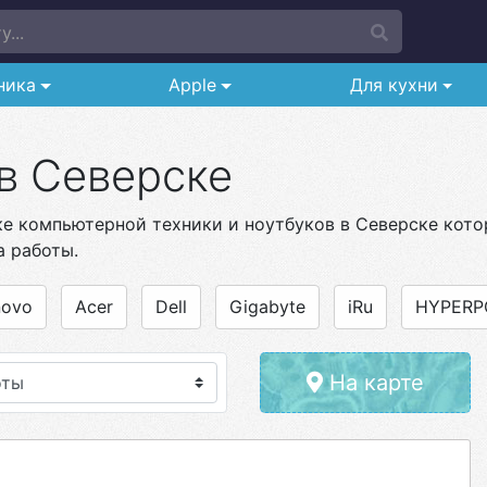
...
ника
Apple
Для кухни
в Северске
ке компьютерной техники и ноутбуков в Северске кото
а работы.
novo
Acer
Dell
Gigabyte
iRu
HYPERP
На карте