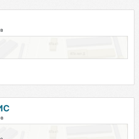
ов
ИС
ов