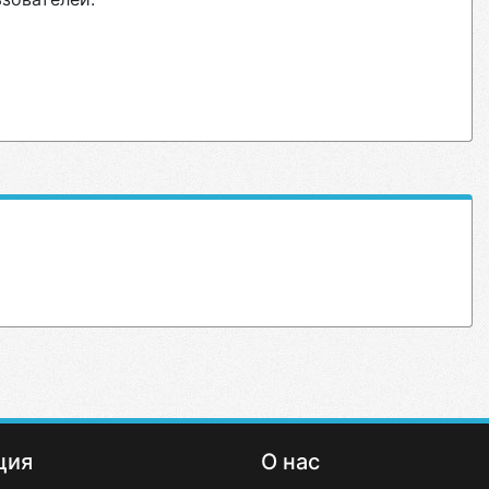
ция
О нас