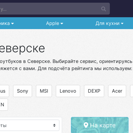
...
ника
Apple
Для кухни
Северске
утбуков в Северске. Выбирайте сервис, ориентируясь 
яжется с вами. Для подсчёта рейтинга мы используем:
us
Sony
MSI
Lenovo
DEXP
Acer
EN
На карте