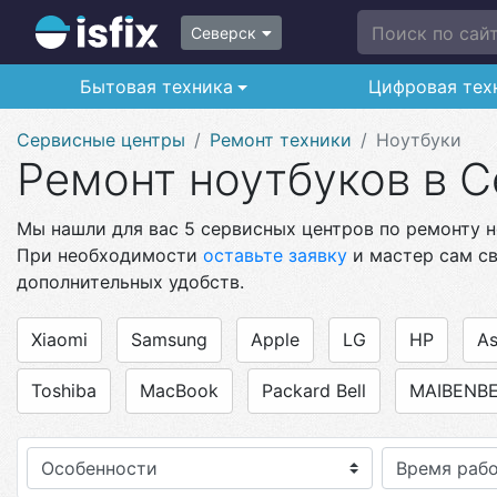
Поиск по сайту
Северск
Бытовая техника
Цифровая тех
Сервисные центры
Ремонт техники
Ноутбуки
Ремонт ноутбуков в 
Мы нашли для вас 5 сервисных центров по ремонту но
При необходимости
оставьте заявку
и мастер сам св
дополнительных удобств.
Xiaomi
Samsung
Apple
LG
HP
As
Toshiba
MacBook
Packard Bell
MAIBENB
Особенности