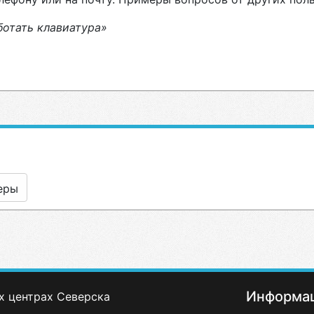
ботать клавиатура»
еры
Информа
х центрах Северска