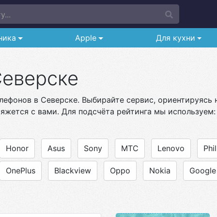
...
ника
Apple
Для кухни
Северске
лефонов в Северске. Выбирайте сервис, ориентируясь н
яжется с вами. Для подсчёта рейтинга мы используем:
Honor
Asus
Sony
МТС
Lenovo
Phil
OnePlus
Blackview
Oppo
Nokia
Google