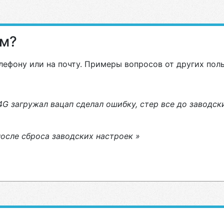
ам?
лефону или на почту. Примеры вопросов от других пол
G загружал вацап сделал ошибку, стер все до заводски
после сброса заводских настроек »