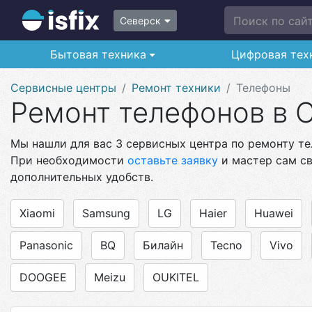
Поиск по сайту
Северск
Бытовая техника
Цифровая тех
Сервисные центры
Ремонт техники
Телефоны
Ремонт телефонов в 
Мы нашли для вас 3 сервисных центра по ремонту те
При необходимости
оставьте заявку
и мастер сам св
дополнительных удобств.
Xiaomi
Samsung
LG
Haier
Huawei
Panasonic
BQ
Билайн
Tecno
Vivo
DOOGEE
Meizu
OUKITEL