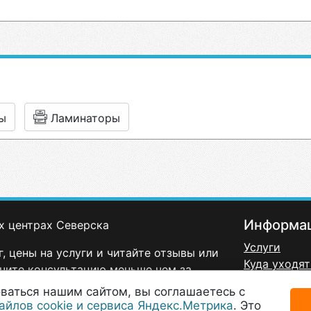
ы
Ламинаторы
Информа
х центрах Северска
Услуги
, цены на услуги и читайте отзывы или
Куда уходят
чите консультацию меньше чем за
Политика к
ваться нашим сайтом, вы соглашаетесь с
Договор-оф
айлов cookie и сервиса Яндекс.Метрика
. Это