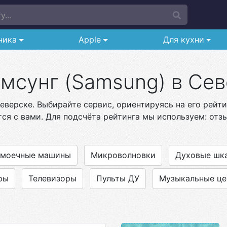
...
ника
Apple
Для кухни
мсунг (Samsung) в Сев
еверске. Выбирайте сервис, ориентируясь на его рейти
ся с вами. Для подсчёта рейтинга мы используем: отзы
омоечные машины
Микроволновки
Духовые шк
ры
Телевизоры
Пульты ДУ
Музыкальные це