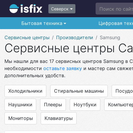
Поиск по сайту
Северск
Бытовая техника
Цифровая тех
Сервисные центры
Производители
Samsung
Сервисные центры Са
Мы нашли для вас 17 сервисных центров Samsung в С
необходимости
оставьте заявку
и мастер сам свяжет
дополнительных удобств.
Холодильники
Стиральные машины
Посуд
Наушники
Плееры
Ноутбуки
Компьюте
Мониторы
Клавиатуры